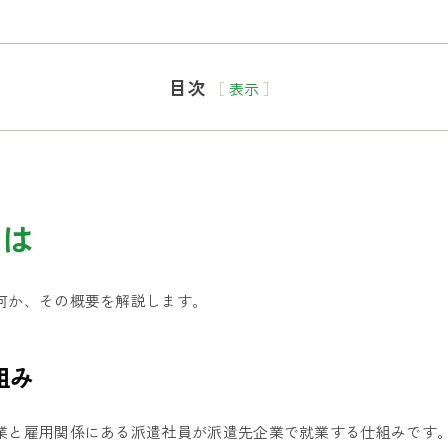
目次
［
表示
］
とは
何か、その概要を解説します。
組み
業と雇用関係にある派遣社員が派遣先企業で就業する仕組みです